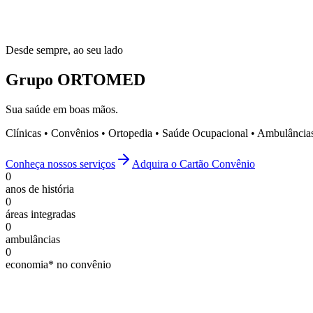
Desde sempre, ao seu lado
Grupo
ORTOMED
Sua saúde em boas mãos.
Clínicas • Convênios • Ortopedia • Saúde Ocupacional • Ambulâncias.
C
o
n
h
e
ç
a
n
o
s
s
o
s
s
e
r
v
i
ç
o
s
A
d
q
u
i
r
a
o
C
a
r
t
ã
o
C
o
n
v
ê
n
i
o
0
anos de história
0
áreas integradas
0
ambulâncias
0
economia* no convênio