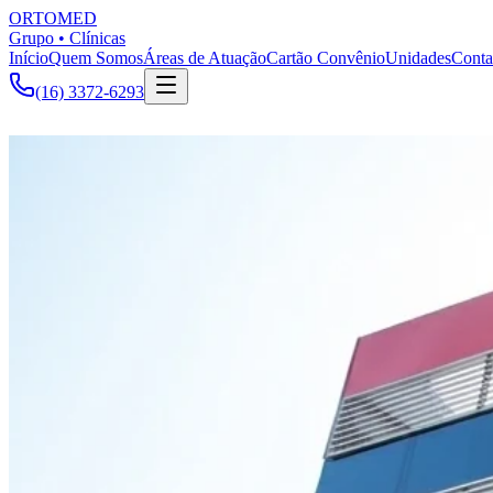
ORTOMED
Grupo • Clínicas
Início
Quem Somos
Áreas de Atuação
Cartão Convênio
Unidades
Conta
(16) 3372-6293